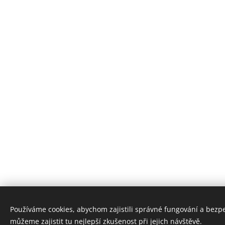
Používáme cookies, abychom zajistili správné fungování a bezp
můžeme zajistit tu nejlepší zkušenost při jejich návštěvě.