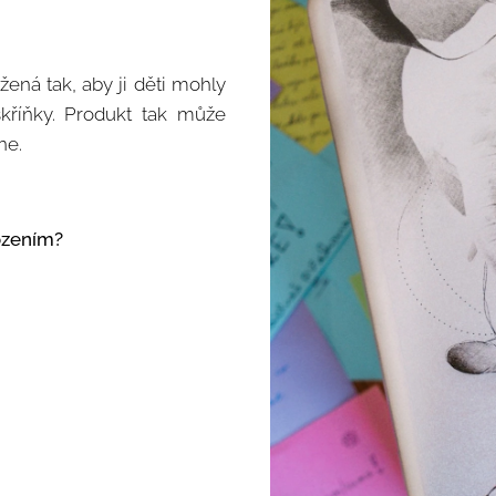
ná tak, aby ji děti mohly
kříňky. Produkt tak může
ne.
ozením?