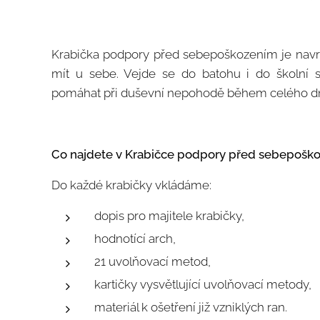
Krabička podpory před sebepoškozením je navrže
mít u sebe. Vejde se do batohu i do školní s
pomáhat při duševní nepohodě během celého d
Co najdete v Krabičce podpory před sebepošk
Do každé krabičky vkládáme:
dopis pro majitele krabičky,
hodnotící arch,
21 uvolňovací metod,
kartičky vysvětlující uvolňovací metody,
materiál k ošetření již vzniklých ran.