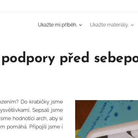
Ukažte mi příběh.
Ukažte materiály.
 podpory před sebep
ozením? Do krabičky jsme
ysvětlivkami. Sepsali jsme
jsme hodnotící arch, aby si
im pomáhá. Připojili jsme i