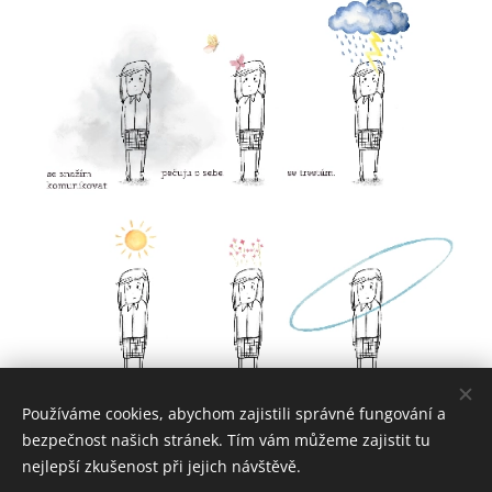
Používáme cookies, abychom zajistili správné fungování a
bezpečnost našich stránek. Tím vám můžeme zajistit tu
nejlepší zkušenost při jejich návštěvě.