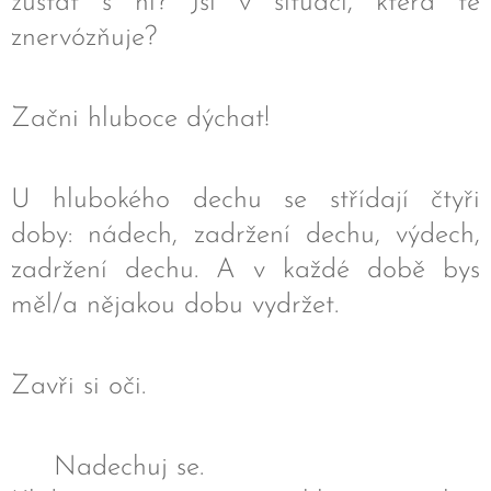
zůstat s ní? Jsi v situaci, která tě
znervózňuje?
Začni hluboce dýchat!
U hlubokého dechu se střídají čtyři
doby: nádech, zadržení dechu, výdech,
zadržení dechu. A v každé době bys
měl/a nějakou dobu vydržet.
Zavři si oči.
❤️ Nadechuj se.