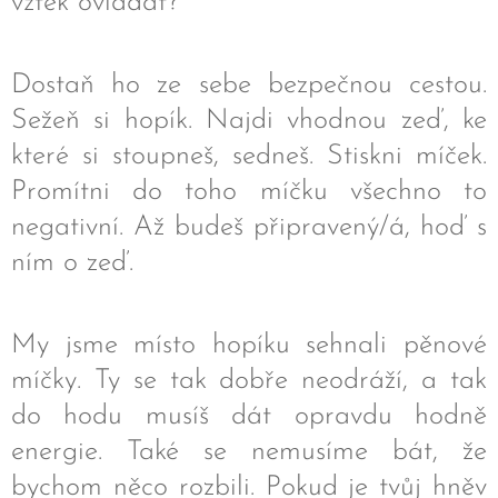
vztek ovládat?
Dostaň ho ze sebe bezpečnou cestou.
Sežeň si hopík. Najdi vhodnou zeď, ke
které si stoupneš, sedneš. Stiskni míček.
Promítni do toho míčku všechno to
negativní. Až budeš připravený/á, hoď s
ním o zeď.
My jsme místo hopíku sehnali pěnové
míčky. Ty se tak dobře neodráží, a tak
do hodu musíš dát opravdu hodně
energie. Také se nemusíme bát, že
bychom něco rozbili. Pokud je tvůj hněv