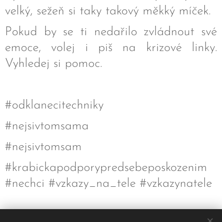
velký, sežeň si taky takový měkký míček.
Pokud by se ti nedařilo zvládnout své
emoce, volej i piš na krizové linky.
Vyhledej si pomoc.
#odklanecitechniky
#nejsivtomsama
#nejsivtomsam
#krabickapodporypredsebeposkozenim
#nechci #vzkazy_na_tele #vzkazynatele
Share