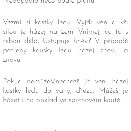
Nedopadlo něco podle plánu?
Vezmi si kostky ledu. Vyjdi ven a vší
silou je házej na zem. Vnímej, co to s
tebou dělá. Ustupuje hněv? V případě
potřeby kousky ledu házej znovu a
znovu.
Pokud nemůžeš/nechceš jít ven, házej
kostky ledu do vany, dřezu. Můžeš je
házet i na obklad ve sprchovém koutě.