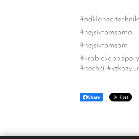
#odklanecitechni
#nejsivtomsama
#nejsivtomsam
#krabickapodpor
#nechci #vzkazy_
Share