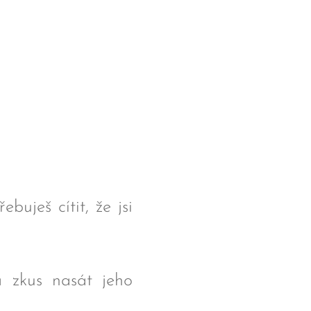
uješ cítit, že jsi
a zkus nasát jeho