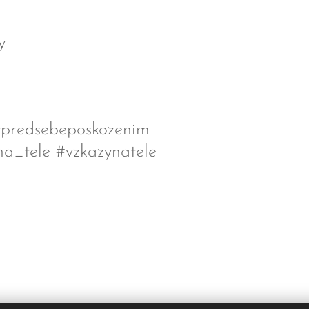
ky
ypredsebeposkozenim
na_tele #vzkazynatele