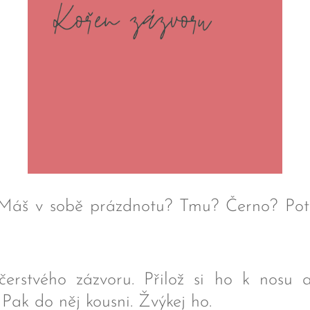
 Máš v sobě prázdnotu? Tmu? Černo? Potřeb
čerstvého zázvoru. Přilož si ho k nosu 
Pak do něj kousni. Žvýkej ho.