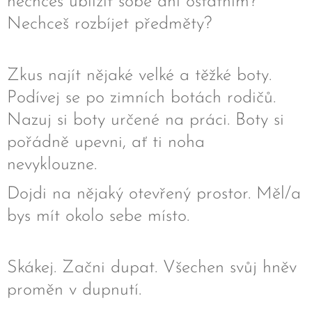
nechceš ublížit sobě ani ostatním?
Nechceš rozbíjet předměty?
Zkus najít nějaké velké a těžké boty.
Podívej se po zimních botách rodičů.
Nazuj si boty určené na práci. Boty si
pořádně upevni, ať ti noha
nevyklouzne.
Dojdi na nějaký otevřený prostor. Měl/a
bys mít okolo sebe místo.
Skákej. Začni dupat. Všechen svůj hněv
proměn v dupnutí.