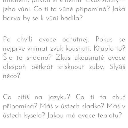
hmatem, přivoň si k němu. Zkus zachytit
jeho vůni. Co ti ta vůně připomíná? Jaká
barva by se k vůni hodila?
Po chvíli ovoce ochutnej. Pokus se
nejprve vnímat zvuk kousnutí. Křuplo to?
Šlo to snadno? Zkus ukousnuté ovoce
alespoň pětkrát stisknout zuby. Slyšíš
něco?
Co cítíš na jazyku? Co ti ta chuť
připomíná? Máš v ústech sladko? Máš v
ústech kyselo? Jakou má ovoce teplotu?