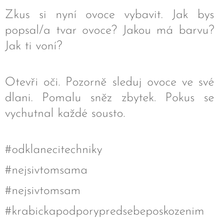
Zkus si nyní ovoce vybavit. Jak bys
popsal/a tvar ovoce? Jakou má barvu?
Jak ti voní?
Otevři oči. Pozorně sleduj ovoce ve své
dlani. Pomalu sněz zbytek. Pokus se
vychutnal každé sousto.
#odklanecitechniky
#nejsivtomsama
#nejsivtomsam
#krabickapodporypredsebeposkozenim